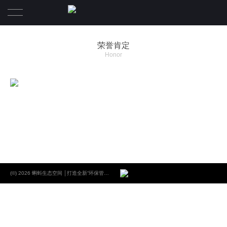
首页
荣誉肯定
Honor
关于蝌蚪
品牌故事
荣誉肯定
党建工作
人才招募
(©) 2026 蝌蚪生态空间 │打造全新“环保管家”落地模式.
蝌蚪布局
新闻动态